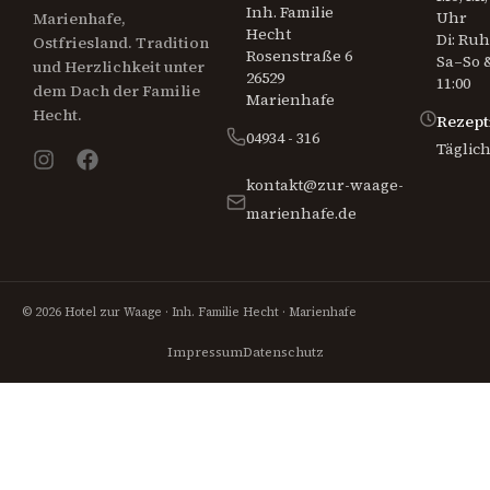
Inh. Familie
Uhr
Marienhafe,
Hecht
Di: Ru
Ostfriesland. Tradition
Rosenstraße 6
Sa–So &
und Herzlichkeit unter
26529
11:00
dem Dach der Familie
Marienhafe
Hecht.
Rezept
04934 - 316
Täglich
kontakt@zur-waage-
marienhafe.de
© 2026 Hotel zur Waage · Inh. Familie Hecht · Marienhafe
Impressum
Datenschutz