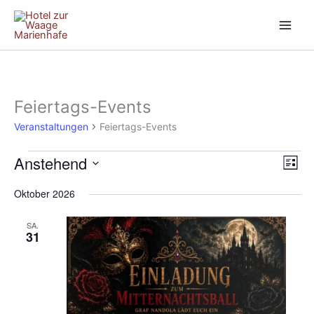
Zum
Inhalt
springen
Feiertags-Events
Veranstaltungen
Veranstaltungen
Feiertags-Events
Anstehend
Ansich
Vera
Liste
Naviga
Ansi
Datum
Oktober 2026
Navi
wählen.
SA.
31