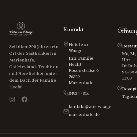
Kontakt
Öffnung
Hotel zur
Restau
Seit über 200 Jahren ein
Waage
Ort der Gastlichkeit in
Mo, Mi, 
Inh. Familie
Uhr
Marienhafe,
Hecht
Di: Ru
Ostfriesland. Tradition
Rosenstraße 6
Sa–So &
und Herzlichkeit unter
26529
11:00
dem Dach der Familie
Marienhafe
Hecht.
Rezept
04934 - 316
Täglich
kontakt@zur-waage-
marienhafe.de