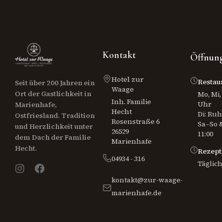
Kontakt
Öffnung
Hotel zur
Restau
Seit über 200 Jahren ein
Waage
Ort der Gastlichkeit in
Mo, Mi, 
Inh. Familie
Uhr
Marienhafe,
Hecht
Di: Ru
Ostfriesland. Tradition
Rosenstraße 6
Sa–So &
und Herzlichkeit unter
26529
11:00
dem Dach der Familie
Marienhafe
Hecht.
Rezept
04934 - 316
Täglich
kontakt@zur-waage-
marienhafe.de