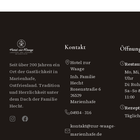
Kontakt
Öffnung
Hotel zur
Restau
Seit über 200 Jahren ein
Waage
Ort der Gastlichkeit in
Mo, Mi, 
Inh. Familie
Uhr
Marienhafe,
Hecht
Di: Ru
Ostfriesland. Tradition
Rosenstraße 6
Sa–So &
und Herzlichkeit unter
26529
11:00
dem Dach der Familie
Marienhafe
Hecht.
Rezept
04934 - 316
Täglich
kontakt@zur-waage-
marienhafe.de