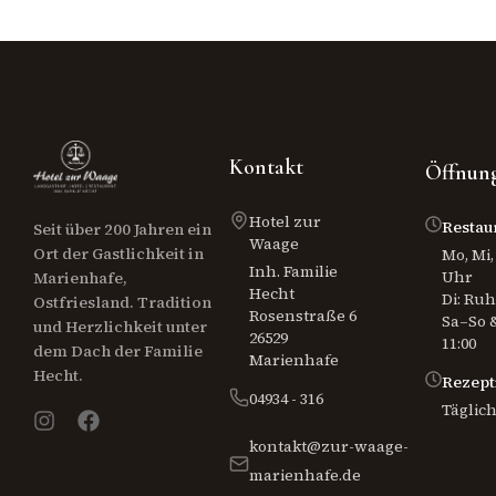
Kontakt
Öffnung
Hotel zur
Restau
Seit über 200 Jahren ein
Waage
Ort der Gastlichkeit in
Mo, Mi, 
Inh. Familie
Uhr
Marienhafe,
Hecht
Di: Ru
Ostfriesland. Tradition
Rosenstraße 6
Sa–So &
und Herzlichkeit unter
26529
11:00
dem Dach der Familie
Marienhafe
Hecht.
Rezept
04934 - 316
Täglich
kontakt@zur-waage-
marienhafe.de