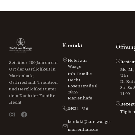
Kontakt
Öffnung
Hotel zur
Restau
Seit über 200 Jahren ein
Waage
Ort der Gastlichkeit in
Mo, Mi, 
Inh. Familie
Uhr
Marienhafe,
Hecht
Di: Ru
Ostfriesland. Tradition
Rosenstraße 6
Sa–So &
und Herzlichkeit unter
26529
11:00
dem Dach der Familie
Marienhafe
Hecht.
Rezept
04934 - 316
Täglich
kontakt@zur-waage-
marienhafe.de