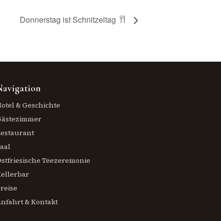
Donnerstag ist Schnitzeltag
Navigation
otel & Geschichte
Gästezimmer
estaurant
aal
stfriesische Teezeremonie
ellerbar
reise
nfahrt & Kontakt