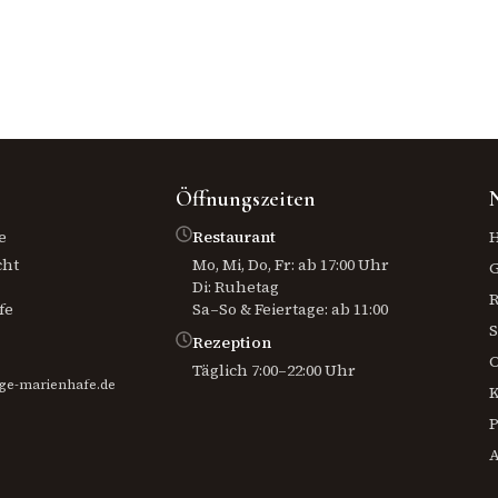
Öffnungszeiten
e
Restaurant
H
cht
Mo, Mi, Do, Fr: ab 17:00 Uhr
Di: Ruhetag
R
fe
Sa–So & Feiertage: ab 11:00
S
Rezeption
O
Täglich 7:00–22:00 Uhr
ge-marienhafe.de
K
P
A