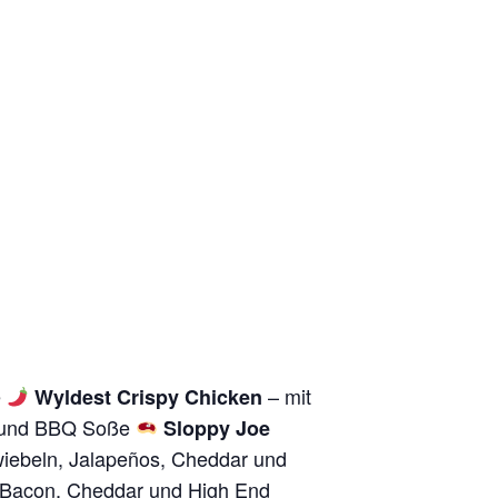
e
– mit
Wyldest Crispy Chicken
w und BBQ Soße
Sloppy Joe
iebeln, Jalapeños, Cheddar und
, Bacon, Cheddar und High End