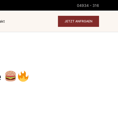
04934 - 316
akt
JETZT ANFRGAEN
e