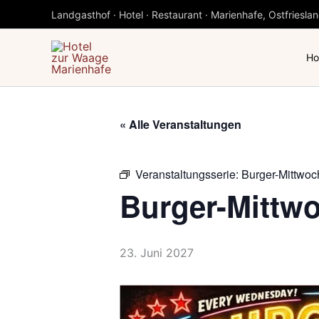
Zum
Landgasthof · Hotel · Restaurant · Marienhafe, Ostfriesla
Inhalt
springen
Ho
« Alle Veranstaltungen
Veranstaltungsserie:
Burger-Mittwoc
Burger-Mittw
23. Juni 2027