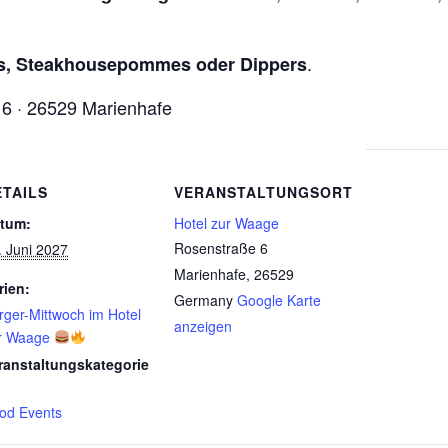
.
, Steakhousepommes oder Dippers
6 · 26529 Marienhafe
ETAILS
VERANSTALTUNGSORT
tum:
Hotel zur Waage
Rosenstraße 6
. Juni 2027
Marienhafe
,
26529
rien:
Germany
Google Karte
rger-Mittwoch im Hotel
anzeigen
r Waage
ranstaltungskategorie
od Events