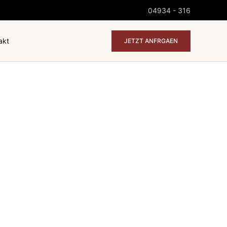
04934 - 316
akt
JETZT ANFRGAEN