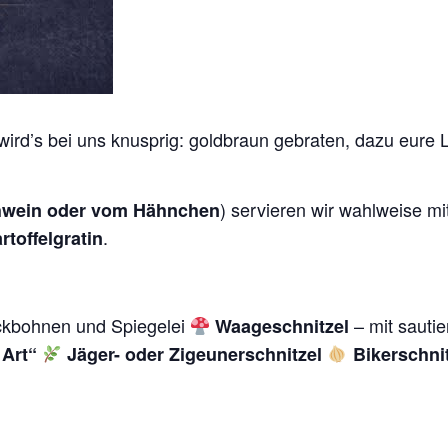
ird’s bei uns knusprig: goldbraun gebraten, dazu eure 
) servieren wir wahlweise mi
wein oder vom Hähnchen
.
rtoffelgratin
ckbohnen und Spiegelei
– mit sauti
Waageschnitzel
 Art“
Jäger- oder Zigeunerschnitzel
Bikerschni