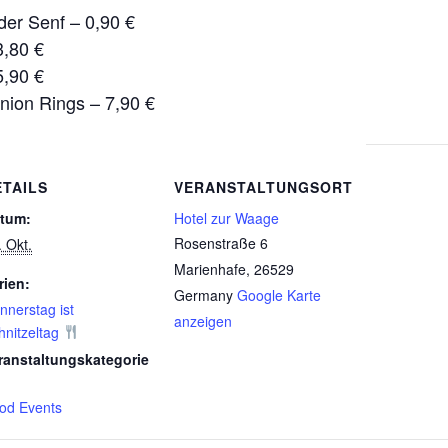
der Senf – 0,90 €
3,80 €
5,90 €
nion Rings – 7,90 €
ETAILS
VERANSTALTUNGSORT
tum:
Hotel zur Waage
Rosenstraße 6
. Okt.
Marienhafe
,
26529
rien:
Germany
Google Karte
nnerstag ist
anzeigen
hnitzeltag
ranstaltungskategorie
od Events