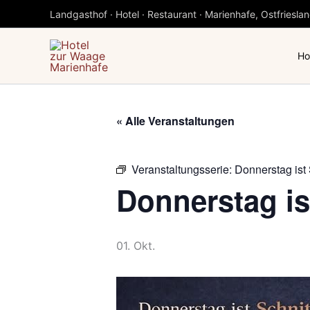
Zum
Landgasthof · Hotel · Restaurant · Marienhafe, Ostfriesla
Inhalt
springen
Ho
« Alle Veranstaltungen
Veranstaltungsserie:
Donnerstag ist
Donnerstag is
01. Okt.