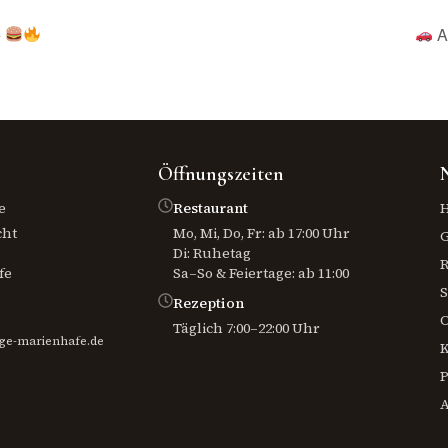
e
A
Öffnungszeiten
e
Restaurant
H
cht
Mo, Mi, Do, Fr: ab 17:00 Uhr
Di: Ruhetag
R
fe
Sa–So & Feiertage: ab 11:00
S
Rezeption
O
Täglich 7:00–22:00 Uhr
ge-marienhafe.de
K
P
A