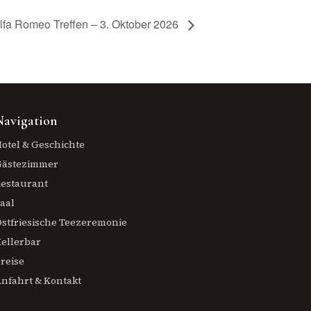
lfa Romeo Treffen – 3. Oktober 2026
Navigation
otel & Geschichte
Gästezimmer
estaurant
aal
stfriesische Teezeremonie
ellerbar
reise
nfahrt & Kontakt