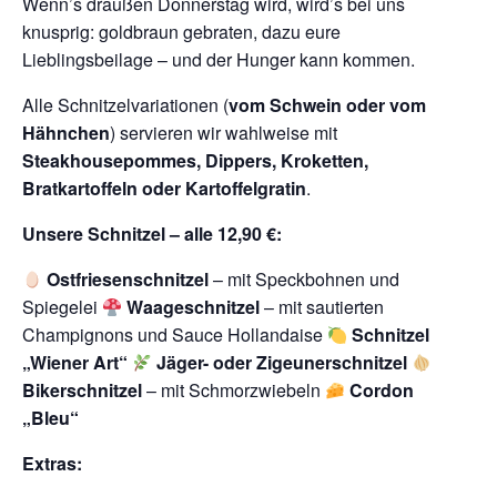
Wenn’s draußen Donnerstag wird, wird’s bei uns
knusprig: goldbraun gebraten, dazu eure
Lieblingsbeilage – und der Hunger kann kommen.
Alle Schnitzelvariationen (
vom Schwein oder vom
Hähnchen
) servieren wir wahlweise mit
Steakhousepommes, Dippers, Kroketten,
Bratkartoffeln oder Kartoffelgratin
.
Unsere Schnitzel – alle 12,90 €:
Ostfriesenschnitzel
– mit Speckbohnen und
Spiegelei
Waageschnitzel
– mit sautierten
Champignons und Sauce Hollandaise
Schnitzel
„Wiener Art“
Jäger- oder Zigeunerschnitzel
Bikerschnitzel
– mit Schmorzwiebeln
Cordon
„Bleu“
Extras: