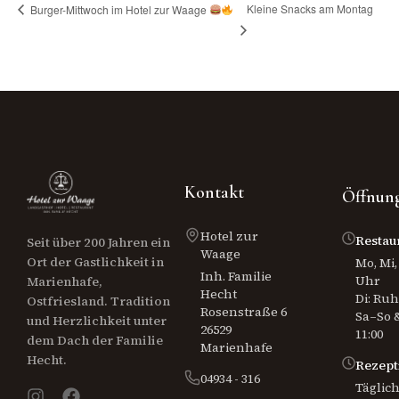
Kleine Snacks am Montag
Burger-Mittwoch im Hotel zur Waage
Kontakt
Öffnung
Hotel zur
Restau
Seit über 200 Jahren ein
Waage
Ort der Gastlichkeit in
Mo, Mi, 
Inh. Familie
Uhr
Marienhafe,
Hecht
Di: Ru
Ostfriesland. Tradition
Rosenstraße 6
Sa–So &
und Herzlichkeit unter
26529
11:00
dem Dach der Familie
Marienhafe
Hecht.
Rezept
04934 - 316
Täglich