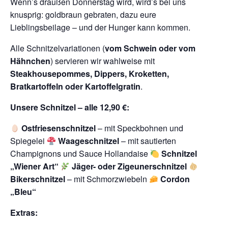
Wenn’s draußen Donnerstag wird, wird’s bei uns
knusprig: goldbraun gebraten, dazu eure
Lieblingsbeilage – und der Hunger kann kommen.
Alle Schnitzelvariationen (
vom Schwein oder vom
Hähnchen
) servieren wir wahlweise mit
Steakhousepommes, Dippers, Kroketten,
Bratkartoffeln oder Kartoffelgratin
.
Unsere Schnitzel – alle 12,90 €:
Ostfriesenschnitzel
– mit Speckbohnen und
Spiegelei
Waageschnitzel
– mit sautierten
Champignons und Sauce Hollandaise
Schnitzel
„Wiener Art“
Jäger- oder Zigeunerschnitzel
Bikerschnitzel
– mit Schmorzwiebeln
Cordon
„Bleu“
Extras: