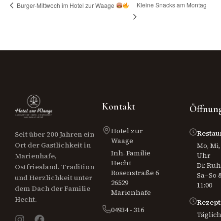
Kleine Snacks am Montag
Burger-Mittwoch im Hotel zur Waage
Kontakt
Öffnung
Hotel zur
Restau
Seit über 200 Jahren ein
Waage
Ort der Gastlichkeit in
Mo, Mi, 
Inh. Familie
Uhr
Marienhafe,
Hecht
Di: Ru
Ostfriesland. Tradition
Rosenstraße 6
Sa–So &
und Herzlichkeit unter
26529
11:00
dem Dach der Familie
Marienhafe
Hecht.
Rezept
04934 - 316
Täglich