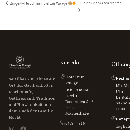
Kleine Snacks am Montag
Burger-Mittwoch im Hotel zur Waage
Kontakt
Öffnung
Hotel zur
Restau
Seit über 200 Jahren ein
Waage
Ort der Gastlichkeit in
Mo, Mi, 
Inh. Familie
Uhr
Marienhafe,
Hecht
Di: Ru
Ostfriesland. Tradition
Rosenstraße 6
Sa–So &
und Herzlichkeit unter
26529
11:00
dem Dach der Familie
Marienhafe
Hecht.
Rezept
04934 - 316
Täglich