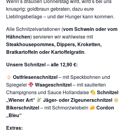
Wenn’s draußen Donnerstag wird, wird’s bei uns
knusprig: goldbraun gebraten, dazu eure
Lieblingsbeilage – und der Hunger kann kommen.
Alle Schnitzelvariationen (
vom Schwein oder vom
Hähnchen
) servieren wir wahlweise mit
Steakhousepommes, Dippers, Kroketten,
Bratkartoffeln oder Kartoffelgratin
.
Unsere Schnitzel – alle 12,90 €:
Ostfriesenschnitzel
– mit Speckbohnen und
Spiegelei
Waageschnitzel
– mit sautierten
Champignons und Sauce Hollandaise
Schnitzel
„Wiener Art“
Jäger- oder Zigeunerschnitzel
Bikerschnitzel
– mit Schmorzwiebeln
Cordon
„Bleu“
Extras: