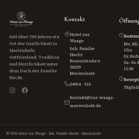
Kontakt
Öffnung
Hotel zur
Restau
Seit über 200 Jahren ein
Waage
Ort der Gastlichkeit in
Mo, Mi, 
Inh. Familie
Uhr
Marienhafe,
Hecht
Di: Ru
Ostfriesland. Tradition
Rosenstraße 6
Sa–So &
und Herzlichkeit unter
26529
11:00
dem Dach der Familie
Marienhafe
Hecht.
Rezept
04934 - 316
Täglich
kontakt@zur-waage-
marienhafe.de
© 2026 Hotel zur Waage · Inh. Familie Hecht · Marienhafe