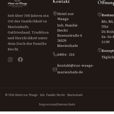
Kontakt
Öffnung
Hotel zur
Restau
Seit über 200 Jahren ein
Waage
Ort der Gastlichkeit in
Mo, Mi, 
Inh. Familie
Uhr
Marienhafe,
Hecht
Di: Ru
Ostfriesland. Tradition
Rosenstraße 6
Sa–So &
und Herzlichkeit unter
26529
11:00
dem Dach der Familie
Marienhafe
Hecht.
Rezept
04934 - 316
Täglich
kontakt@zur-waage-
marienhafe.de
© 2026 Hotel zur Waage · Inh. Familie Hecht · Marienhafe
Impressum
Datenschutz