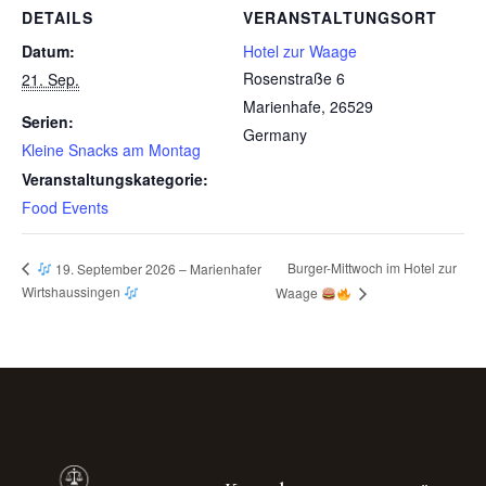
DETAILS
VERANSTALTUNGSORT
Datum:
Hotel zur Waage
Rosenstraße 6
21. Sep.
Marienhafe
,
26529
Serien:
Germany
Kleine Snacks am Montag
Veranstaltungskategorie:
Food Events
Burger-Mittwoch im Hotel zur
19. September 2026 – Marienhafer
Wirtshaussingen
Waage