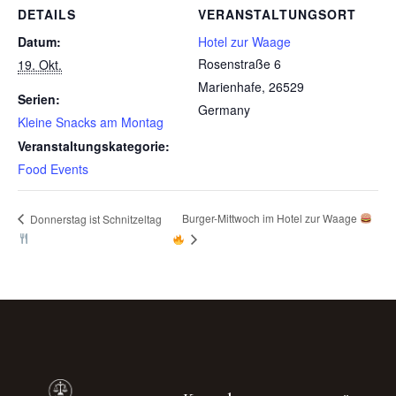
DETAILS
VERANSTALTUNGSORT
Datum:
Hotel zur Waage
Rosenstraße 6
19. Okt.
Marienhafe
,
26529
Serien:
Germany
Kleine Snacks am Montag
Veranstaltungskategorie:
Food Events
Burger-Mittwoch im Hotel zur Waage
Donnerstag ist Schnitzeltag