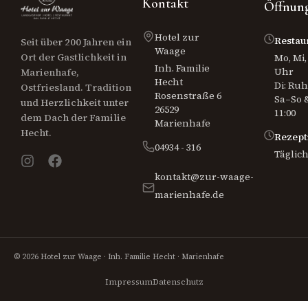
Kontakt
Öffnung
Hotel zur
Restau
Seit über 200 Jahren ein
Waage
Ort der Gastlichkeit in
Mo, Mi, 
Inh. Familie
Uhr
Marienhafe,
Hecht
Di: Ru
Ostfriesland. Tradition
Rosenstraße 6
Sa–So &
und Herzlichkeit unter
26529
11:00
dem Dach der Familie
Marienhafe
Hecht.
Rezept
04934 - 316
Täglich
kontakt@zur-waage-
marienhafe.de
© 2026 Hotel zur Waage · Inh. Familie Hecht · Marienhafe
Impressum
Datenschutz