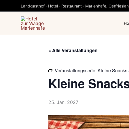
Zum
Landgasthof · Hotel · Restaurant · Marienhafe, Ostfriesla
Inhalt
springen
Ho
« Alle Veranstaltungen
Veranstaltungsserie:
Kleine Snacks
Kleine Snack
25. Jan. 2027