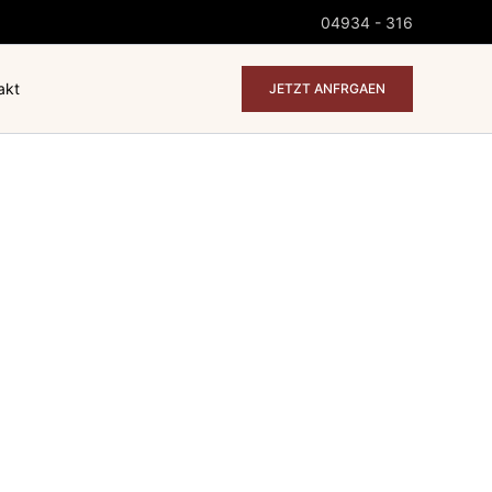
04934 - 316
akt
JETZT ANFRGAEN