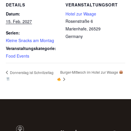
DETAILS
VERANSTALTUNGSORT
Datum:
Hotel zur Waage
Rosenstraße 6
15. Feb. 2027
Marienhafe
,
26529
Serien:
Germany
Kleine Snacks am Montag
Veranstaltungskategorie:
Food Events
Burger-Mittwoch im Hotel zur Waage
Donnerstag ist Schnitzeltag