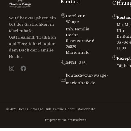
Kontakt
Öffnung
Hotel zur
Restau
Seit über 200 Jahren ein
Waage
Ort der Gastlichkeit in
Mo, Mi, 
Inh. Familie
Uhr
Marienhafe,
Hecht
Di: Ru
Ostfriesland. Tradition
Rosenstraße 6
Sa–So &
und Herzlichkeit unter
26529
11:00
dem Dach der Familie
Marienhafe
Hecht.
Rezept
04934 - 316
Täglich
kontakt@zur-waage-
marienhafe.de
© 2026 Hotel zur Waage · Inh. Familie Hecht · Marienhafe
Impressum
Datenschutz