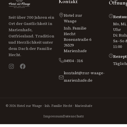
Kontakt
Öffnung
Hotel zur
Restau
Seit über 200 Jahren ein
Waage
Ort der Gastlichkeit in
Mo, Mi, 
Inh. Familie
Uhr
Marienhafe,
Hecht
Di: Ru
Ostfriesland. Tradition
Rosenstraße 6
Sa–So &
und Herzlichkeit unter
26529
11:00
dem Dach der Familie
Marienhafe
Hecht.
Rezept
04934 - 316
Täglich
kontakt@zur-waage-
marienhafe.de
© 2026 Hotel zur Waage · Inh. Familie Hecht · Marienhafe
Impressum
Datenschutz