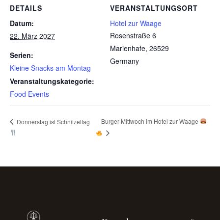
DETAILS
VERANSTALTUNGSORT
Datum:
Hotel zur Waage
Rosenstraße 6
22. März 2027
Marienhafe
,
26529
Serien:
Germany
Kleine Snacks am Montag
Veranstaltungskategorie:
Food Events
Burger-Mittwoch im Hotel zur Waage
Donnerstag ist Schnitzeltag