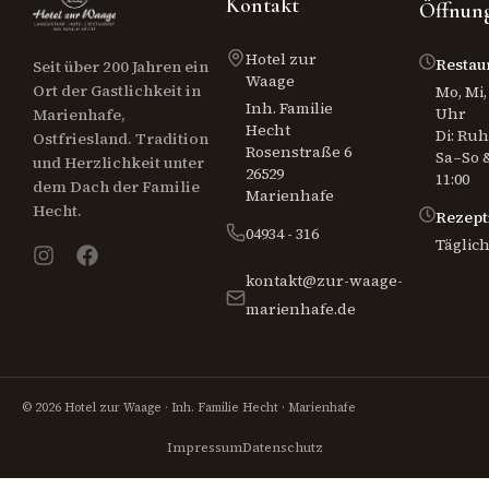
Kontakt
Öffnung
Hotel zur
Restau
Seit über 200 Jahren ein
Waage
Ort der Gastlichkeit in
Mo, Mi, 
Inh. Familie
Uhr
Marienhafe,
Hecht
Di: Ru
Ostfriesland. Tradition
Rosenstraße 6
Sa–So &
und Herzlichkeit unter
26529
11:00
dem Dach der Familie
Marienhafe
Hecht.
Rezept
04934 - 316
Täglich
kontakt@zur-waage-
marienhafe.de
© 2026 Hotel zur Waage · Inh. Familie Hecht · Marienhafe
Impressum
Datenschutz