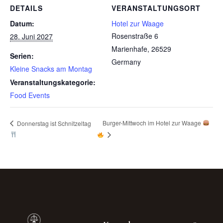
DETAILS
VERANSTALTUNGSORT
Datum:
Hotel zur Waage
Rosenstraße 6
28. Juni 2027
Marienhafe
,
26529
Serien:
Germany
Kleine Snacks am Montag
Veranstaltungskategorie:
Food Events
Burger-Mittwoch im Hotel zur Waage
Donnerstag ist Schnitzeltag