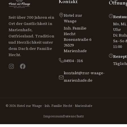
Kontakt
Öffnung
Hotel zur
Restau
Seit über 200 Jahren ein
Waage
Ort der Gastlichkeit in
Mo, Mi, 
Inh. Familie
Uhr
Marienhafe,
Hecht
Di: Ru
Ostfriesland. Tradition
Rosenstraße 6
Sa–So &
und Herzlichkeit unter
26529
11:00
dem Dach der Familie
Marienhafe
Hecht.
Rezept
04934 - 316
Täglich
kontakt@zur-waage-
marienhafe.de
© 2026 Hotel zur Waage · Inh. Familie Hecht · Marienhafe
Impressum
Datenschutz