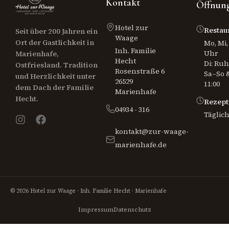
Kontakt
Öffnung
Hotel zur
Restau
Seit über 200 Jahren ein
Waage
Ort der Gastlichkeit in
Mo, Mi, 
Inh. Familie
Uhr
Marienhafe,
Hecht
Di: Ru
Ostfriesland. Tradition
Rosenstraße 6
Sa–So &
und Herzlichkeit unter
26529
11:00
dem Dach der Familie
Marienhafe
Hecht.
Rezept
04934 - 316
Täglich
kontakt@zur-waage-
marienhafe.de
© 2026 Hotel zur Waage · Inh. Familie Hecht · Marienhafe
Impressum
Datenschutz