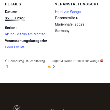
DETAILS
VERANSTALTUNGSORT
Datum:
Hotel zur Waage
Rosenstraße 6
05. Juli 2027
Marienhafe
,
26529
Serien:
Germany
Kleine Snacks am Montag
Veranstaltungskategorie:
Food Events
Burger-Mittwoch im Hotel zur Waage
Donnerstag ist Schnitzeltag