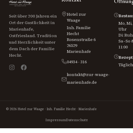
Öffnung
Hotel zur
Restau
Seit über 200 Jahren ein
Waage
Ort der Gastlichkeit in
Mo, Mi, 
Inh. Familie
Uhr
Marienhafe,
Hecht
Di: Ru
Ostfriesland. Tradition
Rosenstraße 6
Sa–So &
und Herzlichkeit unter
26529
11:00
dem Dach der Familie
Marienhafe
Hecht.
Rezept
04934 - 316
Täglich
kontakt@zur-waage-
marienhafe.de
© 2026 Hotel zur Waage · Inh. Familie Hecht · Marienhafe
Impressum
Datenschutz