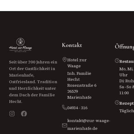
Kontakt
Öffnung
Hotel zur
Restau
Seit über 200 Jahren ein
Waage
Ort der Gastlichkeit in
Mo, Mi, 
Inh. Familie
Uhr
Marienhafe,
Hecht
Di: Ru
Ostfriesland. Tradition
Rosenstraße 6
Sa–So &
und Herzlichkeit unter
26529
11:00
dem Dach der Familie
Marienhafe
Hecht.
Rezept
04934 - 316
Täglich
kontakt@zur-waage-
marienhafe.de