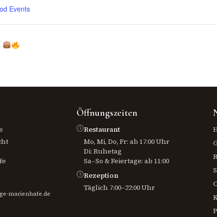
od Events
e
Öffnungszeiten
e
Restaurant
H
cht
Mo, Mi, Do, Fr: ab 17:00 Uhr
Di: Ruhetag
R
fe
Sa–So & Feiertage: ab 11:00
S
Rezeption
O
Täglich 7:00–22:00 Uhr
ge-marienhafe.de
K
P