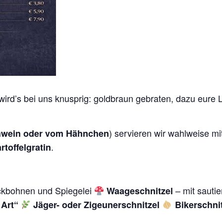
ird’s bei uns knusprig: goldbraun gebraten, dazu eure 
) servieren wir wahlweise mi
wein oder vom Hähnchen
.
rtoffelgratin
ckbohnen und Spiegelei
– mit sauti
Waageschnitzel
 Art“
Jäger- oder Zigeunerschnitzel
Bikerschni