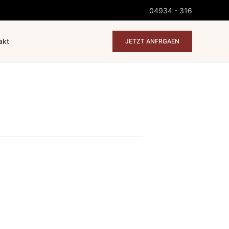
04934 - 316
akt
JETZT ANFRGAEN