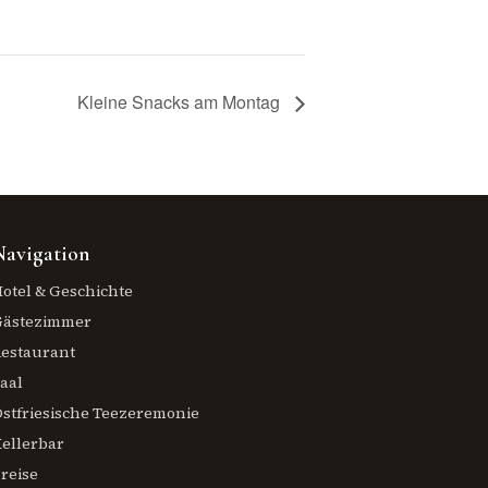
Kleine Snacks am Montag
Navigation
otel & Geschichte
Gästezimmer
estaurant
aal
stfriesische Teezeremonie
ellerbar
reise