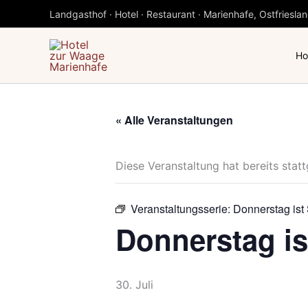
Zum
Landgasthof · Hotel · Restaurant · Marienhafe, Ostfriesla
Inhalt
springen
Ho
« Alle Veranstaltungen
Diese Veranstaltung hat bereits stat
Veranstaltungsserie:
Donnerstag ist
Donnerstag is
30. Juli