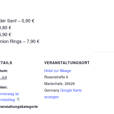
der Senf – 0,90 €
3,80 €
5,90 €
nion Rings – 7,90 €
ETAILS
VERANSTALTUNGSORT
tum:
Hotel zur Waage
Rosenstraße 6
 Juli
Marienhafe
,
26529
rien:
Germany
Google Karte
nnerstag ist
anzeigen
hnitzeltag
ranstaltungskategorie