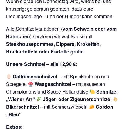
Wenn’s draußen Donnerstag wird, wird’s bei uns
knusprig: goldbraun gebraten, dazu eure
Lieblingsbeilage – und der Hunger kann kommen.
Alle Schnitzelvariationen (
vom Schwein oder vom
Hähnchen
) servieren wir wahlweise mit
Steakhousepommes, Dippers, Kroketten,
Bratkartoffeln oder Kartoffelgratin
.
Unsere Schnitzel – alle 12,90 €:
Ostfriesenschnitzel
– mit Speckbohnen und
Spiegelei
Waageschnitzel
– mit sautierten
Champignons und Sauce Hollandaise
Schnitzel
„Wiener Art“
Jäger- oder Zigeunerschnitzel
Bikerschnitzel
– mit Schmorzwiebeln
Cordon
„Bleu“
Extras: