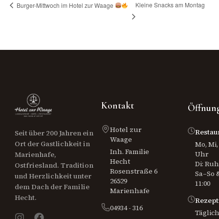
Kleine Snacks am Montag
Burger-Mittwoch im Hotel zur Waage
Kontakt
Öffnung
Hotel zur
Restau
Seit über 200 Jahren ein
Waage
Ort der Gastlichkeit in
Mo, Mi, 
Inh. Familie
Uhr
Marienhafe,
Hecht
Di: Ru
Ostfriesland. Tradition
Rosenstraße 6
Sa–So &
und Herzlichkeit unter
26529
11:00
dem Dach der Familie
Marienhafe
Hecht.
Rezept
04934 - 316
Täglich