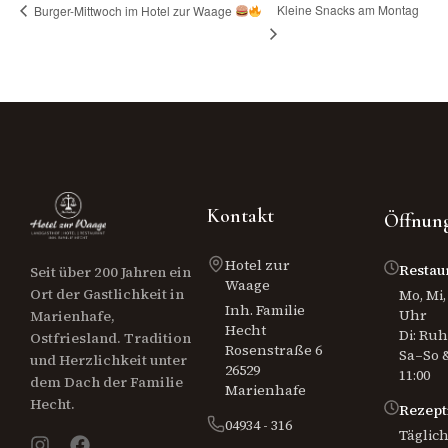
Kleine Snacks am Montag
Burger-Mittwoch im Hotel zur Waage
Kontakt
Öffnung
Hotel zur
Restau
Seit über 200 Jahren ein
Waage
Ort der Gastlichkeit in
Mo, Mi, 
Inh. Familie
Uhr
Marienhafe,
Hecht
Di: Ru
Ostfriesland. Tradition
Rosenstraße 6
Sa–So &
und Herzlichkeit unter
26529
11:00
dem Dach der Familie
Marienhafe
Hecht.
Rezept
04934 - 316
Täglich