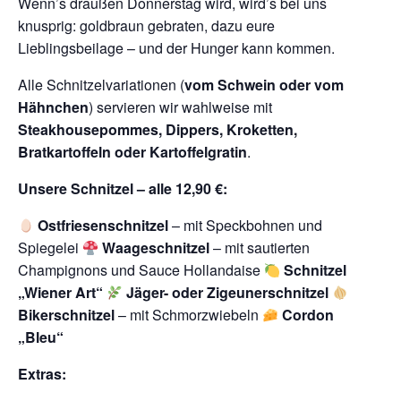
Wenn’s draußen Donnerstag wird, wird’s bei uns
knusprig: goldbraun gebraten, dazu eure
Lieblingsbeilage – und der Hunger kann kommen.
Alle Schnitzelvariationen (
vom Schwein oder vom
Hähnchen
) servieren wir wahlweise mit
Steakhousepommes, Dippers, Kroketten,
Bratkartoffeln oder Kartoffelgratin
.
Unsere Schnitzel – alle 12,90 €:
Ostfriesenschnitzel
– mit Speckbohnen und
Spiegelei
Waageschnitzel
– mit sautierten
Champignons und Sauce Hollandaise
Schnitzel
„Wiener Art“
Jäger- oder Zigeunerschnitzel
Bikerschnitzel
– mit Schmorzwiebeln
Cordon
„Bleu“
Extras: